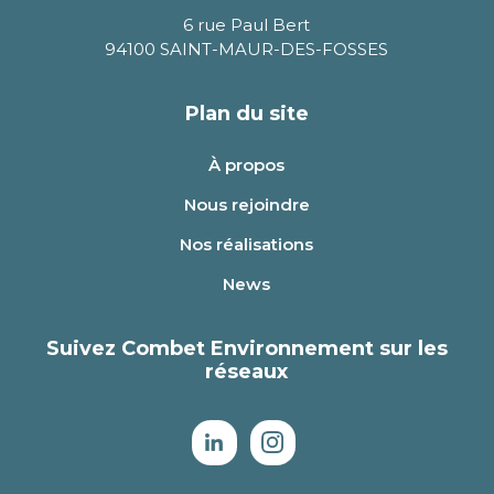
6 rue Paul Bert
94100 SAINT-MAUR-DES-FOSSES
Plan du site
À propos
Nous rejoindre
Nos réalisations
News
Suivez Combet Environnement sur les
réseaux