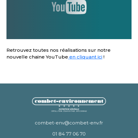
Retrouvez toutes nos réalisations sur notre
nouvelle chaine YouTube
en cliquant ici
!
combet-env@combet-env.fr
01 84 77 06 70