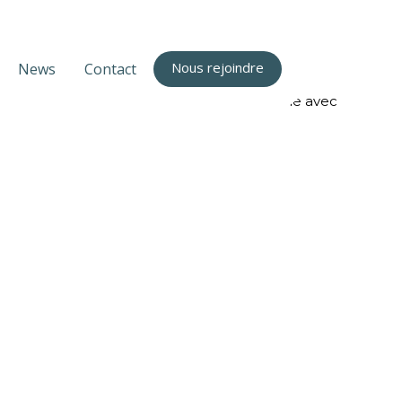
Nous rejoindre
News
Contact
 Ce poste est ouvert à un homme ou une femme avec