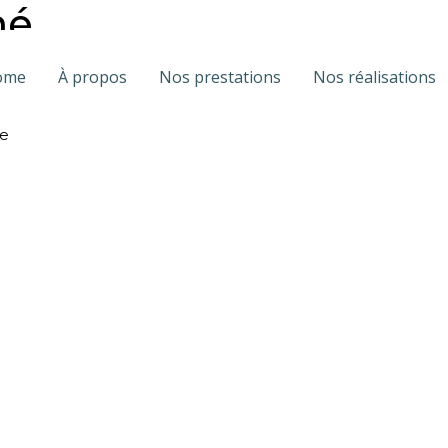
mé
ome
À propos
Nos prestations
Nos réalisations
ion pour renforcer le pôle administratif de notre société.
se