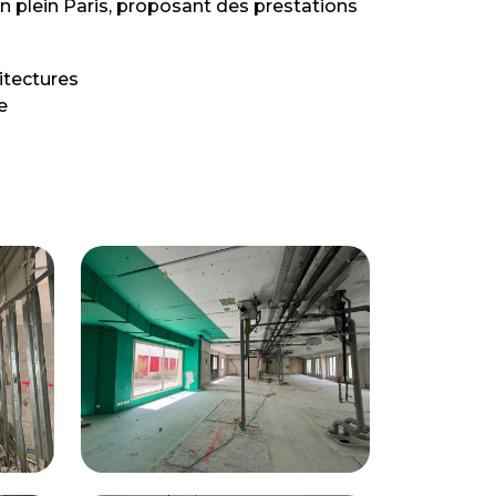
en plein Paris, proposant des prestations
itectures
e