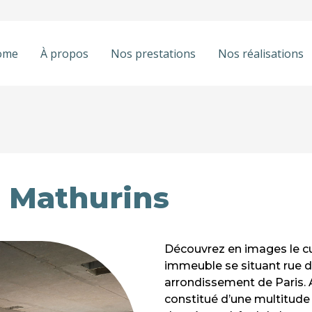
ome
À propos
Nos prestations
Nos réalisations
 Mathurins
Découvrez en images le c
immeuble se situant rue 
arrondissement de Paris.
constitué d’une multitude 