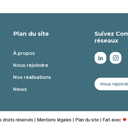
Plan du site
Suivez Com
réseaux
À propos
Nous rejoindre
Nos réalisations
Nous rejoind
News
 droits réservés
|
Mentions légales
|
Plan du site
|
Fait avec