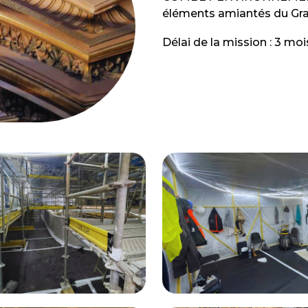
éléments amiantés du Gra
Délai de la mission : 3 moi