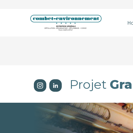
H
Projet
Gra