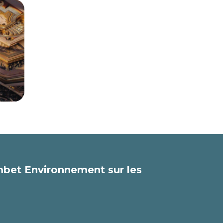
bet Environnement sur les