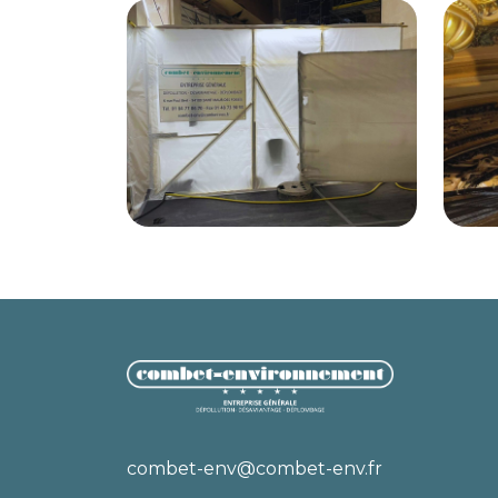
combet-env@combet-env.fr