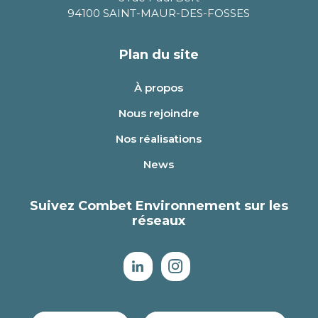
94100 SAINT-MAUR-DES-FOSSES
Plan du site
À propos
Nous rejoindre
Nos réalisations
News
Suivez Combet Environnement sur les
réseaux