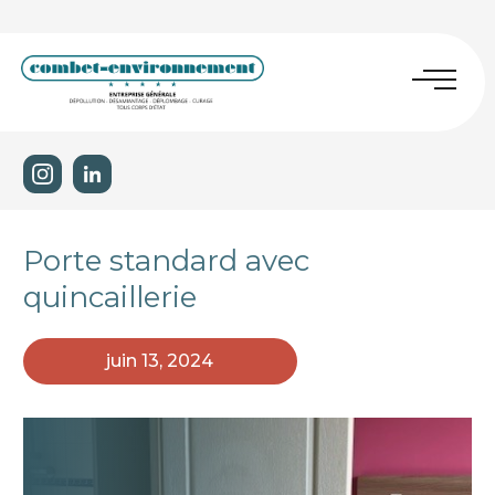
Porte standard avec
quincaillerie
juin 13, 2024