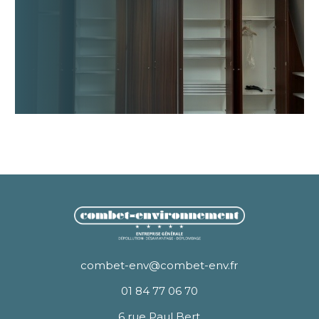
combet-env@combet-env.fr
01 84 77 06 70
6 rue Paul Bert