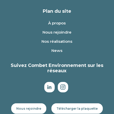
Plan du site
À propos
Nous rejoindre
Nos réalisations
News
Suivez Combet Environnement sur les
réseaux
Nous rejoindre
Télécharger la plaquette