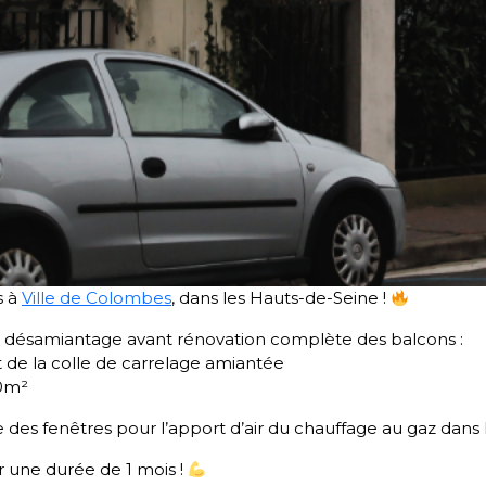
s à
Ville de Colombes
, dans les Hauts-de-Seine !
de désamiantage avant rénovation complète des balcons :
 de la colle de carrelage amiantée
00m²
 des fenêtres pour l’apport d’air du chauffage au gaz dans
r une durée de 1 mois !