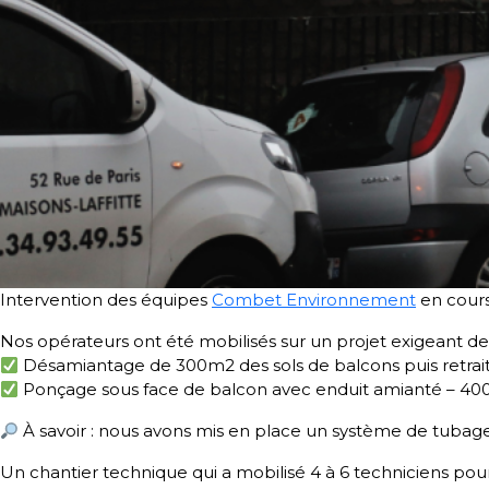
Intervention des équipes
Combet Environnement
en cour
Nos opérateurs ont été mobilisés sur un projet exigeant 
Désamiantage de 300m2 des sols de balcons puis retrait
Ponçage sous face de balcon avec enduit amianté – 4
À savoir : nous avons mis en place un système de tubage
Un chantier technique qui a mobilisé 4 à 6 techniciens pou