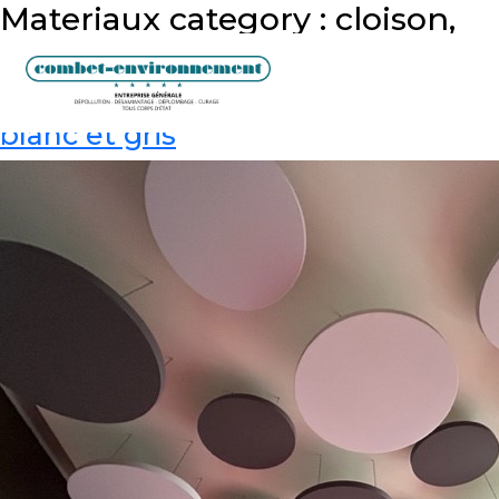
Materiaux category :
cloison,
plafond, plancher, isolation
Panneaux acoustiques suspendus
blanc et gris